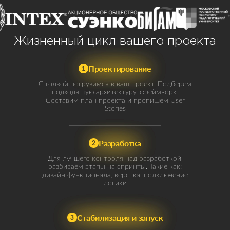
Жизненный цикл вашего проекта
Проектирование
1
С голвой погрузимся в ваш проект. Подберем
подходящую архитектуру, фреймворк.
Составим план проекта и пропишем User
Stories
Разработка
2
Для лучшего контроля над разработкой,
разбиваем этапы на спринты. Такие как:
дизайн функционала, верстка, подключение
логики
Стабилизация и запуск
3