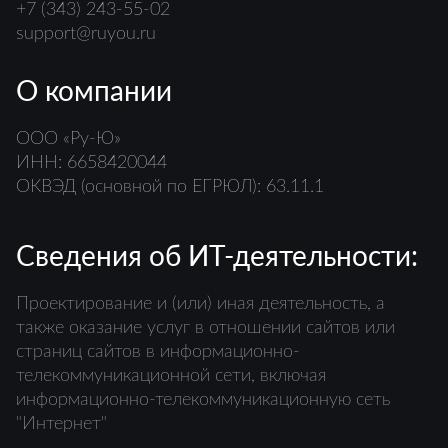
+7 (343) 243-55-02
support@ruyou.ru
О компании
ООО «Ру-Ю»
ИНН: 6658420044
ОКВЭД (основной по ЕГРЮЛ): 63.11.1
Сведения об ИТ-деятельности:
Проектирование и (или) иная деятельность, а
также оказание услуг в отношении сайтов или
страниц сайтов в информационно-
телекоммуникационной сети, включая
информационно-телекоммуникационную сеть
"Интернет"