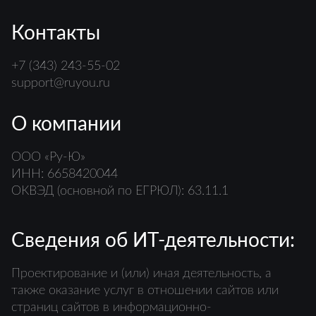
Контакты
+7 (343) 243-55-02
support@ruyou.ru
О компании
ООО «Ру-Ю»
ИНН: 6658420044
ОКВЭД (основной по ЕГРЮЛ): 63.11.1
Сведения об ИТ-деятельности:
Проектирование и (или) иная деятельность, а
также оказание услуг в отношении сайтов или
страниц сайтов в информационно-