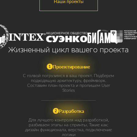
Наши проекты
Жизненный цикл вашего проекта
Проектирование
1
С голвой погрузимся в ваш проект. Подберем
подходящую архитектуру, фреймворк.
Составим план проекта и пропишем User
Stories
Разработка
2
Для лучшего контроля над разработкой,
разбиваем этапы на спринты. Такие как:
дизайн функционала, верстка, подключение
логики