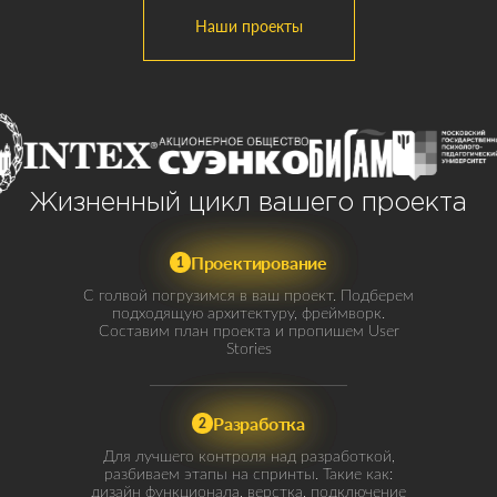
Наши проекты
Жизненный цикл вашего проекта
Проектирование
1
С голвой погрузимся в ваш проект. Подберем
подходящую архитектуру, фреймворк.
Составим план проекта и пропишем User
Stories
Разработка
2
Для лучшего контроля над разработкой,
разбиваем этапы на спринты. Такие как:
дизайн функционала, верстка, подключение