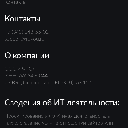
Контакты
Контакты
+7 (343) 243-55-02
support@ruyou.ru
О компании
ООО «Ру-Ю»
ИНН: 6658420044
ОКВЭД (основной по ЕГРЮЛ): 63.11.1
Сведения об ИТ-деятельности:
Проектирование и (или) иная деятельность, а
также оказание услуг в отношении сайтов или